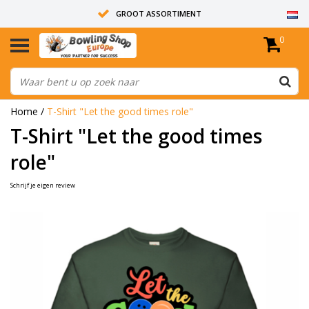
GROOT ASSORTIMENT
0
14 DAGEN RETOUR RECHT
ALLE BOWLINGBALLEN ZIJN ONGEBOORD
Home
/
T-Shirt "Let the good times role"
T-Shirt "Let the good times
role"
Schrijf je eigen review