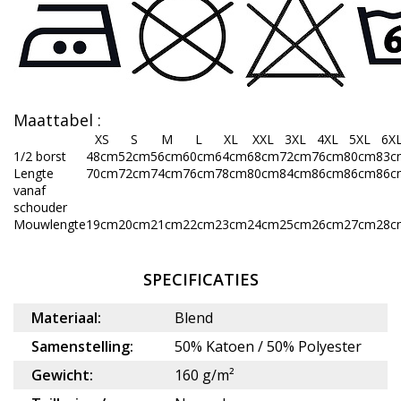
Maattabel
:
XS
S
M
L
XL
XXL
3XL
4XL
5XL
6X
1/2 borst
48cm
52cm
56cm
60cm
64cm
68cm
72cm
76cm
80cm
83c
Lengte
70cm
72cm
74cm
76cm
78cm
80cm
84cm
86cm
86cm
86c
vanaf
schouder
Mouwlengte
19cm
20cm
21cm
22cm
23cm
24cm
25cm
26cm
27cm
28c
SPECIFICATIES
Materiaal:
Blend
Samenstelling:
50% Katoen / 50% Polyester
Gewicht:
160 g/m²