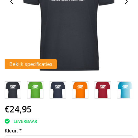
Bekijk specificaties
€24,95
LEVERBAAR
Kleur:
*