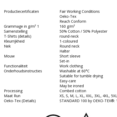
Productiecertificaten
Fair Working Conditions
Oeko-Tex
Reach Conform
Grammage in g/m² 1
160 g/m²
Samenstelling
50% Cotton / 50% Polyester
T-Shirts (details)
round-neck
Kleurrijkheid
1-coloured
Nek
Round neck
Halter
Mouw
Short sleeve
Set-in
Functionaliteit
Work clothing
Onderhoudsinstructies
Washable at 60°C
Suitable for tumble drying
Easy-care
May be ironed
Processing
Combed cotton
Maat Run
XS, S, M, L, XL, XXL, 3XL, 4XL, 5X
Oeko-Tex (Details)
STANDARD 100 by OEKO-TEX®: 1