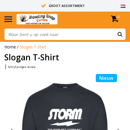
GROOT ASSORTIMENT
0
14 DAGEN RETOUR RECHT
ALLE BOWLINGBALLEN ZIJN ONGEBOORD
Home
/
Slogan T-Shirt
Slogan T-Shirt
|
Schrijf je eigen review
Nieuw