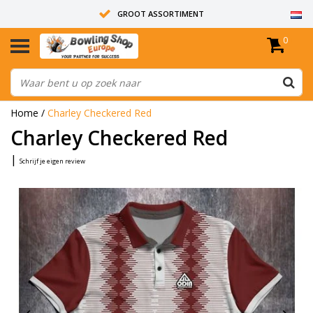
GROOT ASSORTIMENT
0
14 DAGEN RETOUR RECHT
ALLE BOWLINGBALLEN ZIJN ONGEBOORD
Home
/
Charley Checkered Red
Charley Checkered Red
|
Schrijf je eigen review