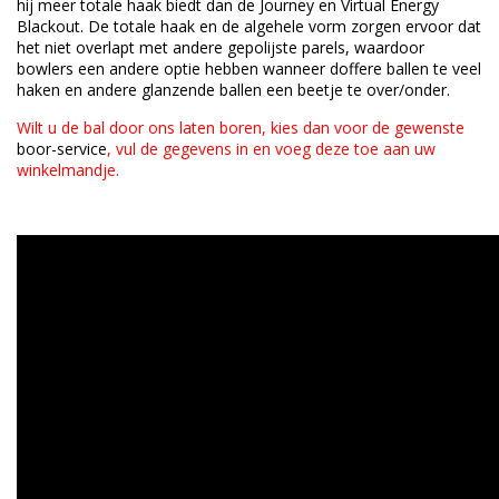
hij meer totale haak biedt dan de Journey en Virtual Energy
Blackout. De totale haak en de algehele vorm zorgen ervoor dat
het niet overlapt met andere gepolijste parels, waardoor
bowlers een andere optie hebben wanneer doffere ballen te veel
haken en andere glanzende ballen een beetje te over/onder.
Wilt u de bal door ons laten boren, kies dan voor de gewenste
boor-service
, vul de gegevens in en voeg deze toe aan uw
winkelmandje.