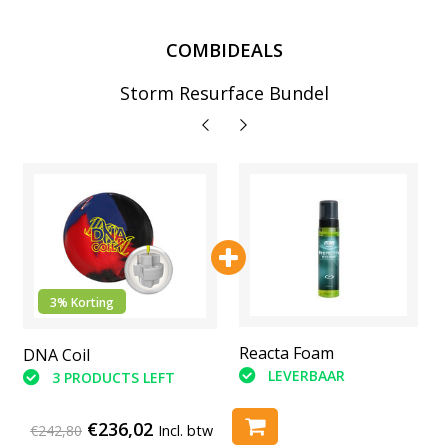
COMBIDEALS
Storm Resurface Bundel
3% Korting
Abranet Schuur Pads (6
Reacta Foam
DNA Coil
stuks)
LEVERBAAR
3 PRODUCTS LEFT
LEVERBAAR
€236,02
€242,80
Incl. btw