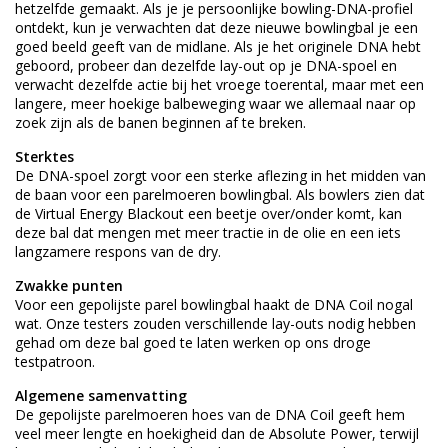
hetzelfde gemaakt. Als je je persoonlijke bowling-DNA-profiel
ontdekt, kun je verwachten dat deze nieuwe bowlingbal je een
goed beeld geeft van de midlane. Als je het originele DNA hebt
geboord, probeer dan dezelfde lay-out op je DNA-spoel en
verwacht dezelfde actie bij het vroege toerental, maar met een
langere, meer hoekige balbeweging waar we allemaal naar op
zoek zijn als de banen beginnen af te breken.
Sterktes
De DNA-spoel zorgt voor een sterke aflezing in het midden van
de baan voor een parelmoeren bowlingbal. Als bowlers zien dat
de Virtual Energy Blackout een beetje over/onder komt, kan
deze bal dat mengen met meer tractie in de olie en een iets
langzamere respons van de dry.
Zwakke punten
Voor een gepolijste parel bowlingbal haakt de DNA Coil nogal
wat. Onze testers zouden verschillende lay-outs nodig hebben
gehad om deze bal goed te laten werken op ons droge
testpatroon.
Algemene samenvatting
De gepolijste parelmoeren hoes van de DNA Coil geeft hem
veel meer lengte en hoekigheid dan de Absolute Power, terwijl