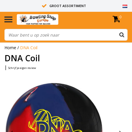
GROOT ASSORTIMENT
0
14 DAGEN RETOUR RECHT
ALLE BOWLINGBALLEN ZIJN ONGEBOORD
Home
/
DNA Coil
DNA Coil
|
Schrijf je eigen review