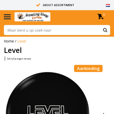
GROOT ASSORTIMENT
0
14 DAGEN RETOUR RECHT
ALLE BOWLINGBALLEN ZIJN ONGEBOORD
Home
/
Level
Level
|
Schrijf je eigen review
Aanbieding