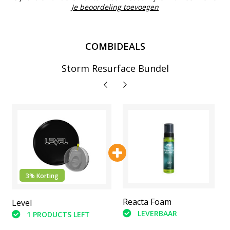
Je beoordeling toevoegen
COMBIDEALS
Storm Resurface Bundel
3% Korting
Abranet Schuur Pads (6
Reacta Foam
Level
stuks)
LEVERBAAR
1 PRODUCTS LEFT
LEVERBAAR