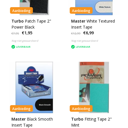
Aanbieding
Aanbieding
Turbo
Patch Tape 2"
Master
White Textured
Power Black
Insert Tape
€1,95
€6,99
€7,95
€12,99
Nog niet gewaardeerd
Nog niet gewaardeerd
LEVERBAAR
LEVERBAAR
Aanbieding
Aanbieding
Master
Black Smooth
Turbo
Fitting Tape 2"
Insert Tape
Mint