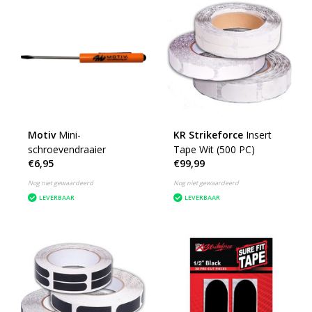
Motiv
Mini-
KR Strikeforce
Insert
schroevendraaier
Tape Wit (500 PC)
€6,95
€99,99
Nog niet gewaardeerd
Nog niet gewaardeerd
LEVERBAAR
LEVERBAAR