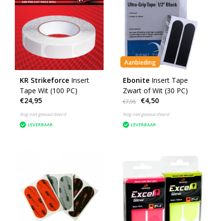
Aanbieding
KR Strikeforce
Insert
Ebonite
Insert Tape
Tape Wit (100 PC)
Zwart of Wit (30 PC)
€24,95
€4,50
€7,95
Nog niet gewaardeerd
Nog niet gewaardeerd
LEVERBAAR
LEVERBAAR