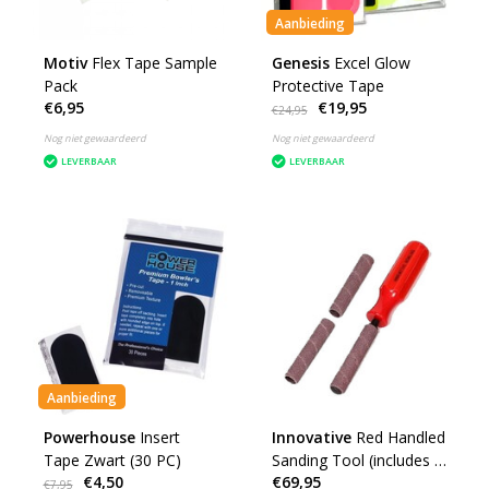
Aanbieding
Motiv
Flex Tape Sample
Genesis
Excel Glow
Pack
Protective Tape
€6,95
€19,95
€24,95
Nog niet gewaardeerd
Nog niet gewaardeerd
LEVERBAAR
LEVERBAAR
Aanbieding
Powerhouse
Insert
Innovative
Red Handled
Tape Zwart (30 PC)
Sanding Tool (includes 3
€4,50
€69,95
sanding sleeves)
€7,95