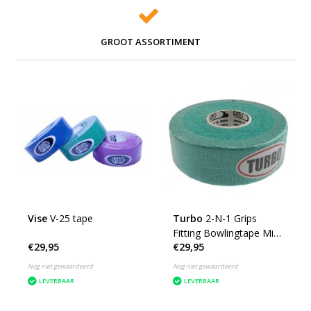
GROOT ASSORTIMENT
Vise
V-25 tape
Turbo
2-N-1 Grips
Fitting Bowlingtape Mint
€29,95
€29,95
Course
Nog niet gewaardeerd
Nog niet gewaardeerd
LEVERBAAR
LEVERBAAR