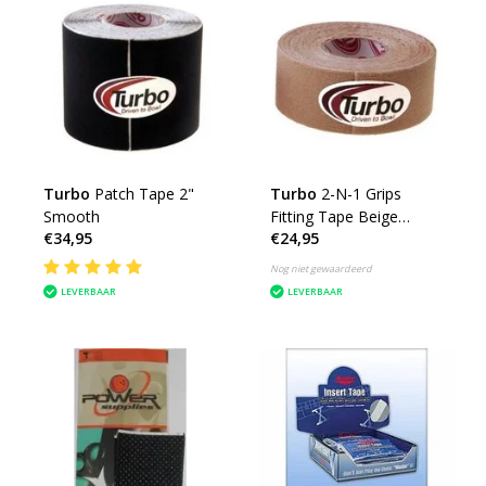
Turbo
Patch Tape 2"
Turbo
2-N-1 Grips
Smooth
Fitting Tape Beige
€34,95
€24,95
Smooth
Nog niet gewaardeerd
LEVERBAAR
LEVERBAAR