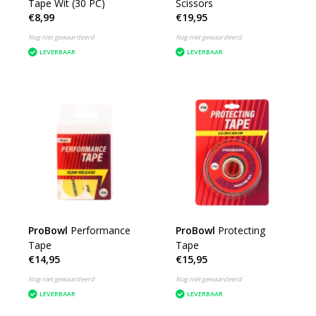
Tape Wit (30 PC)
Scissors
€8,99
€19,95
Nog niet gewaardeerd
Nog niet gewaardeerd
LEVERBAAR
LEVERBAAR
ProBowl
Performance
ProBowl
Protecting
Tape
Tape
€14,95
€15,95
Nog niet gewaardeerd
Nog niet gewaardeerd
LEVERBAAR
LEVERBAAR