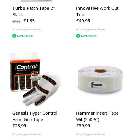
Turbo
Patch Tape 2"
Innovative
Work Out
Black
Tool
€1,95
€49,95
€7,95
Nog niet gewaardeerd
Nog niet gewaardeerd
LEVERBAAR
LEVERBAAR
Genesis
Hyper Control
Hammer
Insert Tape
Hand Grip Tape
Wit (250PC)
€23,95
€59,95
Nog niet gewaardeerd
Nog niet gewaardeerd