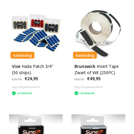
Aanbieding
Aanbieding
Vise
Hada Patch 3/4"
Brunswick
Insert Tape
(50 strips)
Zwart of Wit (250PC)
€24,95
€49,95
€29,95
€59,95
Nog niet gewaardeerd
Nog niet gewaardeerd
LEVERBAAR
LEVERBAAR