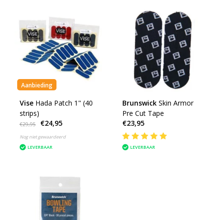
Aanbieding
Vise
Hada Patch 1" (40
Brunswick
Skin Armor
strips)
Pre Cut Tape
€24,95
€23,95
€29,95
Nog niet gewaardeerd
LEVERBAAR
LEVERBAAR