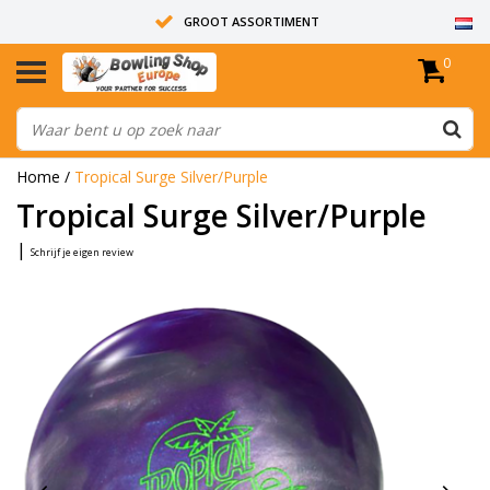
GROOT ASSORTIMENT
0
14 DAGEN RETOUR RECHT
ALLE BOWLINGBALLEN ZIJN ONGEBOORD
Home
/
Tropical Surge Silver/Purple
Tropical Surge Silver/Purple
|
Schrijf je eigen review