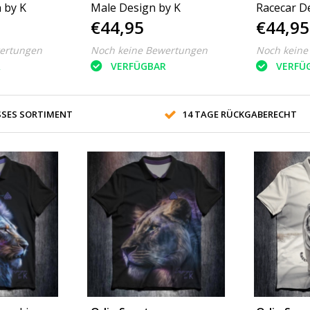
 by K
Male Design by K
Racecar D
€44,95
€44,95
ertungen
Noch keine Bewertungen
Noch keine
R
VERFÜGBAR
VERFÜ
SES SORTIMENT
14 TAGE RÜCKGABERECHT