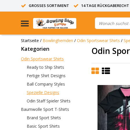
GROSSES SORTIMENT
14 TAGE RÜCKGABERECHT
Startseite
/
Bowlinghemden
/
Odin Sportswear Shirts
/
Spe
Kategorien
Odin Spo
Odin Sportswear Shirts
Ready to Ship Shirts
Fertige Shirt Designs
Ball Company Styles
Spezielle Designs
Odin Staff Spieler Shirts
Baumwolle Sport T-Shirts
Brand Sport Shirts
Basic Sport Shirts