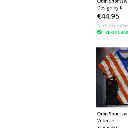
Odin Sportsw
Design by K
€44,95
Noch keine Bew
VERFÜGBA
Odin Sportsw
Veteran