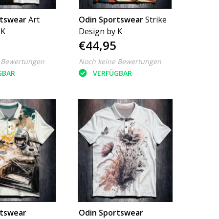
rtswear
Art
Odin Sportswear
Strike
 K
Design by K
€44,95
 Bewertungen
Noch keine Bewertungen
GBAR
VERFÜGBAR
rtswear
Odin Sportswear