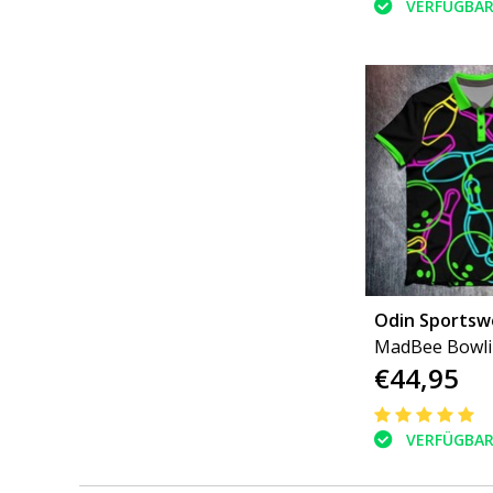
VERFÜGBA
Odin Sportsw
MadBee Bowl
€44,95
VERFÜGBA