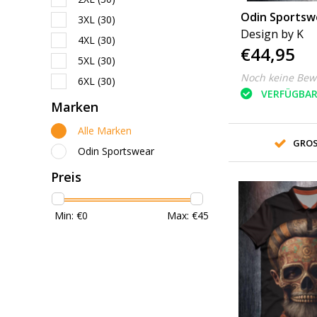
Odin Sportsw
3XL
(30)
Design by K
4XL
(30)
€44,95
5XL
(30)
Noch keine Bew
6XL
(30)
VERFÜGBA
Marken
Alle Marken
GROS
Odin Sportswear
Preis
Min: €
0
Max: €
45