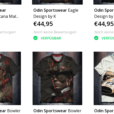
ear
Odin Sportswear
Eagle
Odin Spo
cana Male
Design by K
Design by
€44,95
€44,95
ertungen
Noch keine Bewertungen
Noch keine
R
VERFÜGBAR
VERFÜ
ear
Bowler
Odin Sportswear
Bowler
Odin Spo