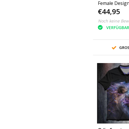
Female Design
€44,95
Noch keine Bew
VERFÜGBA
GROS