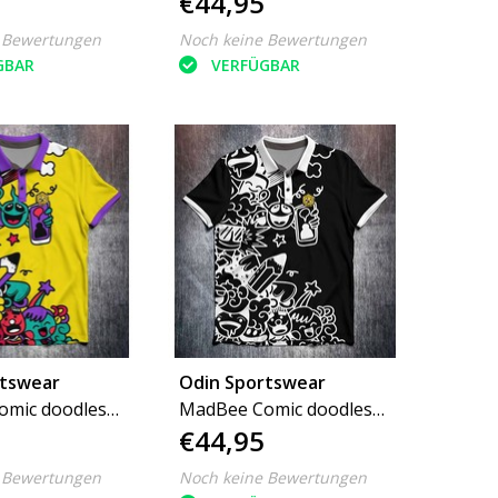
€44,95
 Bewertungen
Noch keine Bewertungen
GBAR
VERFÜGBAR
rtswear
Odin Sportswear
omic doodles
MadBee Comic doodles
€44,95
black white
 Bewertungen
Noch keine Bewertungen