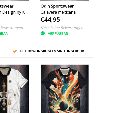
rtswear
Odin Sportswear
 Design by K
Calavera mexicana
€44,95
Female Design by K
 Bewertungen
Noch keine Bewertungen
GBAR
VERFÜGBAR
ALLE BOWLINGKUGELN SIND UNGEBOHRT