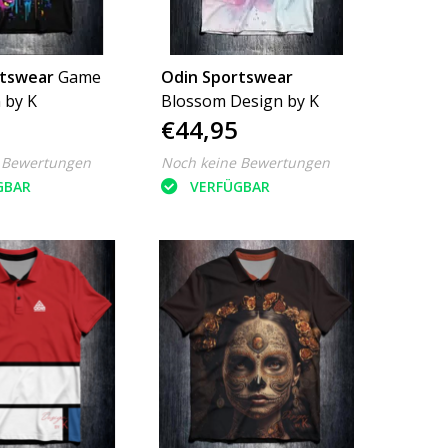
rtswear
Game
Odin Sportswear
 by K
Blossom Design by K
€44,95
 Bewertungen
Noch keine Bewertungen
GBAR
VERFÜGBAR