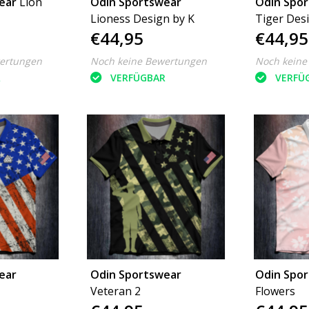
ear
Lion
Odin Sportswear
Odin Spo
Lioness Design by K
Tiger Des
€44,95
€44,95
ertungen
Noch keine Bewertungen
Noch keine
R
VERFÜGBAR
VERFÜ
ear
Odin Sportswear
Odin Spo
Veteran 2
Flowers