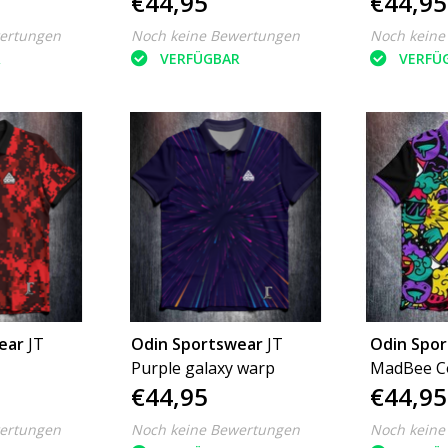
€44,95
€44,95
ertungen
Noch keine Bewertungen
Noch keine
R
VERFÜGBAR
VERFÜ
ear
JT
Odin Sportswear
JT
Odin Spo
Purple galaxy warp
MadBee C
€44,95
€44,95
color
ertungen
Noch keine Bewertungen
Noch keine