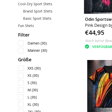
Cool-Dry Sport Shirts
Brand Sport Shirts
Basic Sport Shirts
Odin Sportsw
Pink Design b
Fun Shirts
€44,95
Filter
Noch keine Bew
Damen
(30)
VERFÜGBA
Männer
(30)
Größe
XXS
(30)
XS
(30)
S
(30)
M
(30)
L
(30)
XL
(30)
2XL
(30)