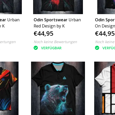
ear
Urban
Odin Sportswear
Urban
Odin Spo
y K
Red Design by K
On Design
€44,95
€44,95
ertungen
Noch keine Bewertungen
Noch keine
R
VERFÜGBAR
VERFÜ