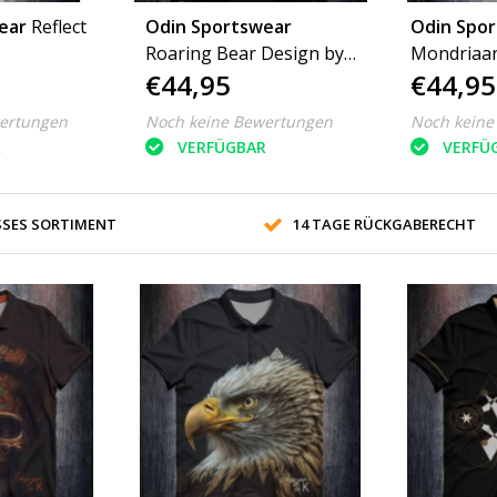
ear
Reflect
Odin Sportswear
Odin Spo
Roaring Bear Design by
Mondriaan
€44,95
€44,95
K
ertungen
Noch keine Bewertungen
Noch keine
R
VERFÜGBAR
VERFÜ
SES SORTIMENT
14 TAGE RÜCKGABERECHT