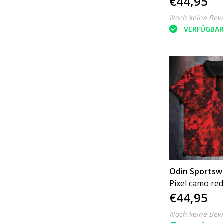
€44,95
Noch keine Bew
VERFÜGBA
Odin Sportsw
Pixel camo red
€44,95
Noch keine Bew