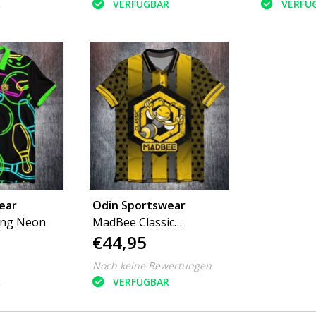
R
VERFÜGBAR
VERFÜ
ear
Odin Sportswear
ing Neon
MadBee Classic
€44,95
Honeycomb
Noch keine Bewertungen
R
VERFÜGBAR