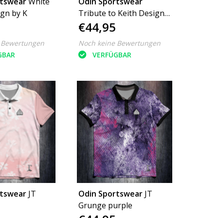
rtswear
White
Odin Sportswear
ign by K
Tribute to Keith Design
€44,95
by K
 Bewertungen
Noch keine Bewertungen
GBAR
VERFÜGBAR
rtswear
JT
Odin Sportswear
JT
Grunge purple