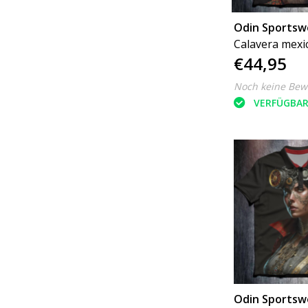
Odin Sportsw
Calavera mexi
€44,95
Design by K
Noch keine Bew
VERFÜGBA
Odin Sportsw