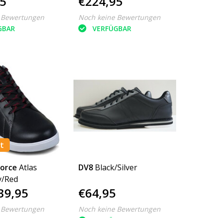
5
€224,95
 Bewertungen
Noch keine Bewertungen
GBAR
VERFÜGBAR
t
force
Atlas
DV8
Black/Silver
y/Red
39,95
€64,95
 Bewertungen
Noch keine Bewertungen