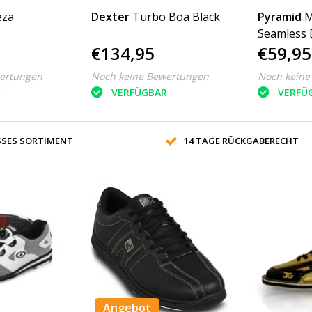
eza
Dexter
Turbo Boa Black
Pyramid
M
Seamless 
€134,95
€59,95
Blue
ertungen
Noch keine Bewertungen
Noch keine
R
VERFÜGBAR
VERFÜ
SES SORTIMENT
14 TAGE RÜCKGABERECHT
Angebot