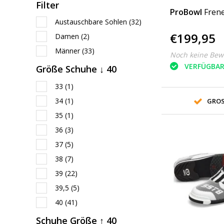
Filter
ProBowl
Fren
Austauschbare Sohlen
(32)
€199,95
Damen
(2)
Männer
(33)
Noch keine Bew
VERFÜGBA
Größe Schuhe ↓ 40
33
(1)
34
(1)
GROS
35
(1)
36
(3)
37
(5)
38
(7)
39
(22)
39,5
(5)
40
(41)
Schuhe Größe ↑ 40