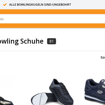
ALLE BOWLINGKUGELN SIND UNGEBOHRT
owling Schuhe
81
So