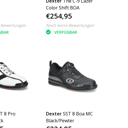
Dexter
The C-9 Lazer
Color Shift BOA
€254,95
 Bewertungen
Noch keine Bewertungen
GBAR
VERFÜGBAR
T 8 Pro
Dexter
SST 8 Boa MC
ck
Black/Pewter