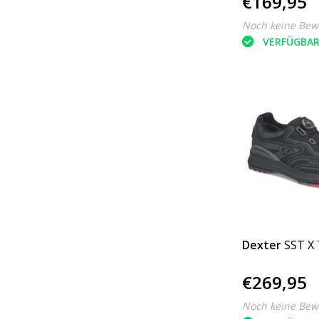
€169,95
Noch keine Bew
VERFÜGBA
Dexter
SST X 
€269,95
Noch keine Bew