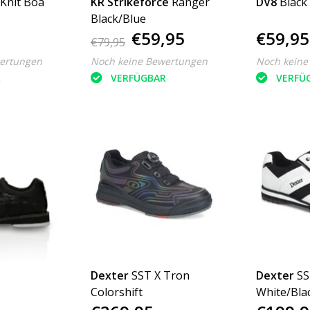
Knit Boa
KR Strikeforce
Ranger
DV8
Black
Black/Blue
€59,95
€59,95
€79,95
ertungen
Noch keine Bewertungen
Noch keine
R
VERFÜGBAR
VERFÜ
Dexter
SST X Tron
Dexter
SS
Colorshift
White/Bla