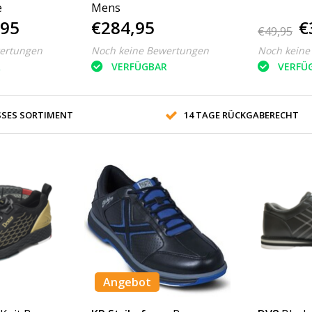
e
Mens
,95
€284,95
€
€49,95
ertungen
Noch keine Bewertungen
Noch keine
R
VERFÜGBAR
VERFÜ
SES SORTIMENT
14 TAGE RÜCKGABERECHT
Angebot