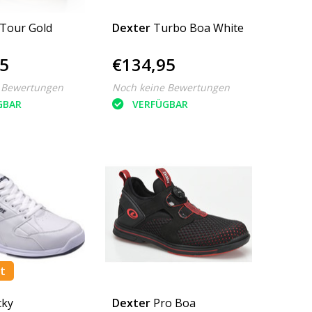
Tour Gold
Dexter
Turbo Boa White
5
€134,95
 Bewertungen
Noch keine Bewertungen
GBAR
VERFÜGBAR
t
cky
Dexter
Pro Boa