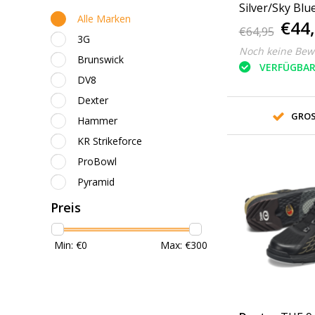
Silver/Sky Blu
Alle Marken
€44
€64,95
3G
Noch keine Bew
Brunswick
VERFÜGBA
DV8
Dexter
GROS
Hammer
KR Strikeforce
ProBowl
Pyramid
Preis
Min: €
0
Max: €
300