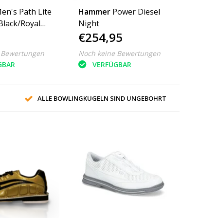
en's Path Lite
Hammer
Power Diesel
Black/Royal
Night
€254,95
 Bewertungen
Noch keine Bewertungen
GBAR
VERFÜGBAR
ALLE BOWLINGKUGELN SIND UNGEBOHRT