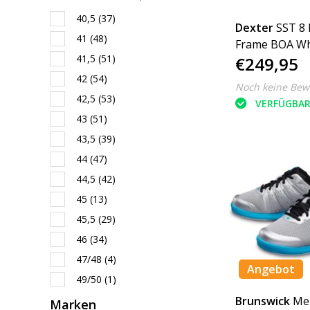
40,5
(37)
Dexter
SST 8
41
(48)
Frame BOA Wh
41,5
(51)
€249,95
42
(54)
Noch keine Bew
42,5
(53)
VERFÜGBA
43
(51)
43,5
(39)
44
(47)
44,5
(42)
45
(13)
45,5
(29)
46
(34)
47/48
(4)
Angebot
49/50
(1)
Brunswick
Men
Marken