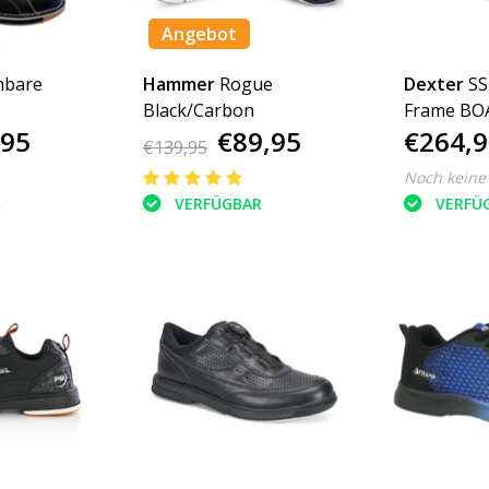
Angebot
hbare
Hammer
Rogue
Dexter
SS
Black/Carbon
Frame BO
,95
€89,95
€264,9
€139,95
Noch keine
R
VERFÜGBAR
VERFÜ