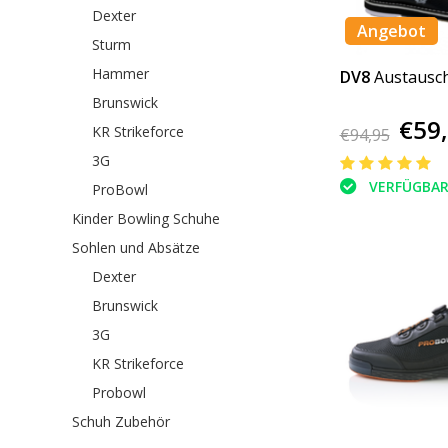
Dexter
Angebot
Sturm
Hammer
DV8
Austausc
Brunswick
€59
KR Strikeforce
€94,95
3G
VERFÜGBA
ProBowl
Kinder Bowling Schuhe
Sohlen und Absätze
Dexter
Brunswick
3G
KR Strikeforce
Probowl
Schuh Zubehör