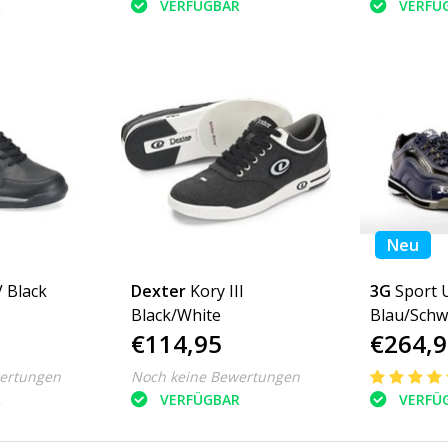
R
VERFÜGBAR
VERFÜ
Neu
V Black
Dexter
Kory III
3G
Sport 
Black/White
Blau/Schw
€114,95
€264,9
ertungen
Noch keine Bewertungen
R
VERFÜGBAR
VERFÜ