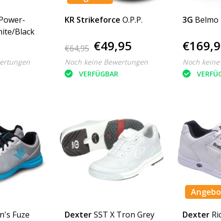
 Power-
KR Strikeforce
O.P.P.
3G
Belmo 
ite/Black
€49,95
€169,9
€64,95
ertungen
Noch keine Bewertungen
Noch keine
R
VERFÜGBAR
VERFÜ
Angebo
's Fuze
Dexter
SST X Tron Grey
Dexter
Ri