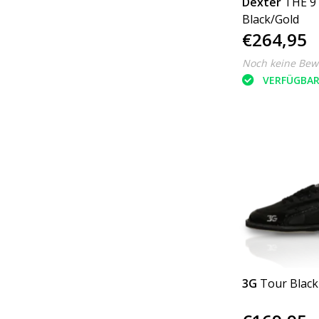
Dexter
THE 9 
Black/Gold
€264,95
Noch keine Bew
VERFÜGBA
3G
Tour Black