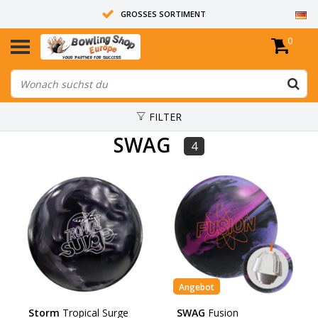
GROSSES SORTIMENT
0
14 TAGE RÜCKGABERECHT
ALLE BOWLINGKUGELN SIND UNGEBOHRT
FILTER
SWAG
4
Angebot
Storm
Tropical Surge
SWAG
Fusion