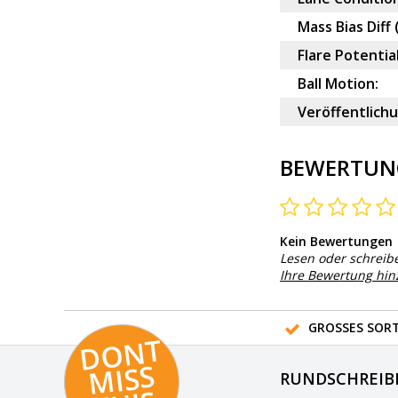
Mass Bias Diff 
Flare Potential
Ball Motion:
Veröffentlich
BEWERTUN
Kein Bewertungen
Lesen oder schreib
Ihre Bewertung hi
GROSSES SORT
D
O
N
T
MI
S
T
HI
S
RUNDSCHREIB