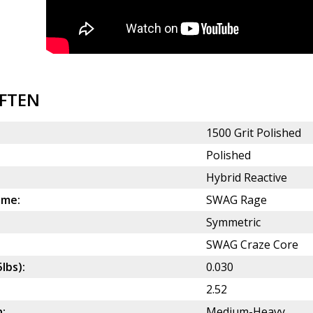
FTEN
1500 Grit Polished
Polished
Hybrid Reactive
ame:
SWAG Rage
Symmetric
SWAG Craze Core
5lbs):
0.030
2.52
:
Medium-Heavy