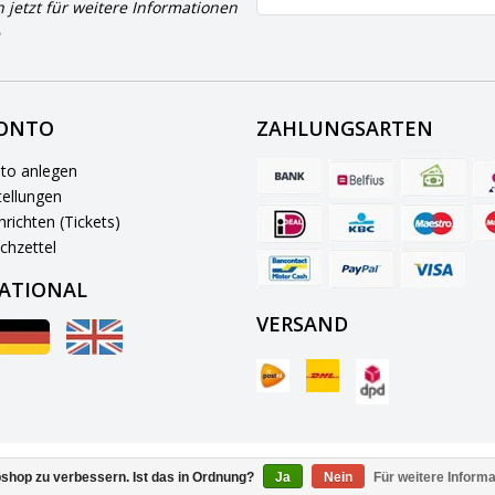
h jetzt für weitere Informationen
KONTO
ZAHLUNGSARTEN
to anlegen
ellungen
richten (Tickets)
chzettel
ATIONAL
VERSAND
© Copyright 2026 BowlingShopEurope
shop zu verbessern. Ist das in Ordnung?
Ja
Nein
Für weitere Inform