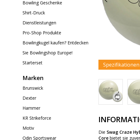
Bowling Geschenke
Shirt-Druck
Dienstleistungen
Pro-Shop Produkte
Bowlingkugel kaufen? Entdecken
Sie Bowlingshop Europe!
Starterset
Spezifikatione
Marken
Brunswick
Dexter
Hammer
INFORMAT
KR Strikeforce
Motiv
Die
Swag Craze Hyb
Odin Sportswear
Core
bietet sie zuve