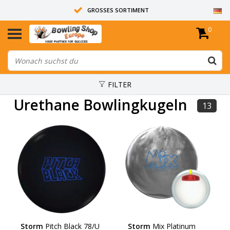
GROSSES SORTIMENT
0
14 TAGE RÜCKGABERECHT
ALLE BOWLINGKUGELN SIND UNGEBOHRT
FILTER
Urethane Bowlingkugeln
13
Storm
Pitch Black 78/U
Storm
Mix Platinum