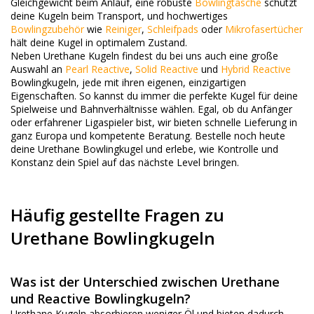
Gleichgewicht beim Anlauf, eine robuste
Bowlingtasche
schützt
deine Kugeln beim Transport, und hochwertiges
Bowlingzubehör
wie
Reiniger
,
Schleifpads
oder
Mikrofasertücher
hält deine Kugel in optimalem Zustand.
Neben Urethane Kugeln findest du bei uns auch eine große
Auswahl an
Pearl Reactive
,
Solid Reactive
und
Hybrid Reactive
Bowlingkugeln, jede mit ihren eigenen, einzigartigen
Eigenschaften. So kannst du immer die perfekte Kugel für deine
Spielweise und Bahnverhältnisse wählen. Egal, ob du Anfänger
oder erfahrener Ligaspieler bist, wir bieten schnelle Lieferung in
ganz Europa und kompetente Beratung. Bestelle noch heute
deine Urethane Bowlingkugel und erlebe, wie Kontrolle und
Konstanz dein Spiel auf das nächste Level bringen.
Häufig gestellte Fragen zu
Urethane Bowlingkugeln
Was ist der Unterschied zwischen Urethane
und Reactive Bowlingkugeln?
Urethane Kugeln absorbieren weniger Öl und bieten dadurch