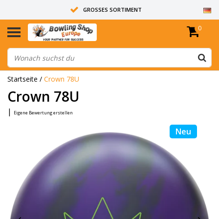
GROSSES SORTIMENT
0
14 TAGE RÜCKGABERECHT
ALLE BOWLINGKUGELN SIND UNGEBOHRT
Startseite
/
Crown 78U
Crown 78U
|
Eigene Bewertung erstellen
Neu