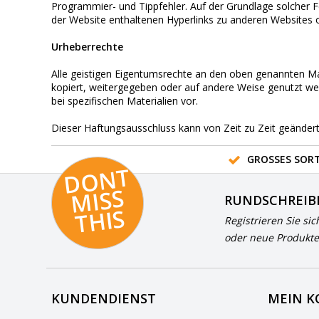
Programmier- und Tippfehler. Auf der Grundlage solcher
der Website enthaltenen Hyperlinks zu anderen Websites o
Urheberrechte
Alle geistigen Eigentumsrechte an den oben genannten M
kopiert, weitergegeben oder auf andere Weise genutzt wer
bei spezifischen Materialien vor.
Dieser Haftungsausschluss kann von Zeit zu Zeit geänder
GROSSES SORT
D
O
N
T
MI
S
T
HI
S
RUNDSCHREIB
S
Registrieren Sie sic
oder neue Produkte
KUNDENDIENST
MEIN 