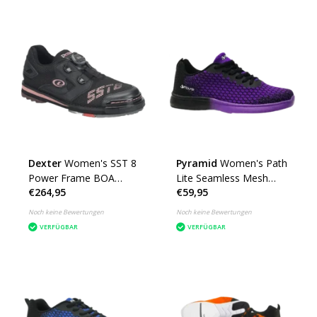
Dexter
Women's SST 8
Pyramid
Women's Path
Power Frame BOA
Lite Seamless Mesh
€264,95
€59,95
Black/Dusty Rose
Black/Purple
Noch keine Bewertungen
Noch keine Bewertungen
VERFÜGBAR
VERFÜGBAR