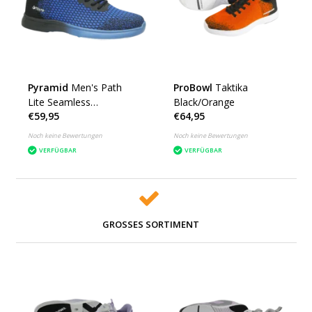
Pyramid
Men's Path
ProBowl
Taktika
Lite Seamless
Black/Orange
€59,95
€64,95
Black/Royal Blue
Noch keine Bewertungen
Noch keine Bewertungen
VERFÜGBAR
VERFÜGBAR
GROSSES SORTIMENT