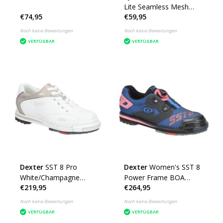
Lite Seamless Mesh
€74,95
€59,95
Black/Hot Pink
Noch keine Bewertungen
Noch keine Bewertungen
VERFÜGBAR
VERFÜGBAR
Dexter
SST 8 Pro
Dexter
Women's SST 8
White/Champagne
Power Frame BOA
€219,95
€264,95
Ladies
Black/Blue/Pink
Noch keine Bewertungen
Noch keine Bewertungen
VERFÜGBAR
VERFÜGBAR