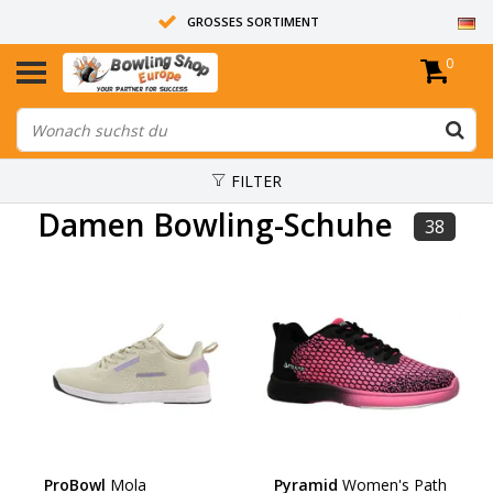
GROSSES SORTIMENT
0
14 TAGE RÜCKGABERECHT
ALLE BOWLINGKUGELN SIND UNGEBOHRT
FILTER
Damen Bowling-Schuhe
38
ProBowl
Mola
Pyramid
Women's Path