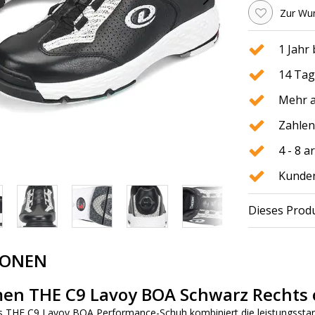
Zur Wun
1 Jahr
14 Tag
Mehr a
Zahlen
4 - 8 
Kunden
Dieses Produ
IONEN
en THE C9 Lavoy BOA Schwarz Rechts 
 THE C9 Lavoy BOA Performance-Schuh kombiniert die leistungsstar