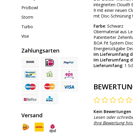
integrierten Cloud9
ProBowl
9 mit einer neuen C
mit Disc-Schnürung f
Storm
Farbe
: Schwarz
Turbo
Obermaterial aus Le
Vise
Patentierter Zehenha
BOA Fit System Dis
Energierückgabe De
Zahlungsarten
Im Lieferumfang d
Im Lieferumfang d
Lieferumfang
: 1 S
BEWERTUN
Kein Bewertungen
Versand
Lesen oder schreib
Ihre Bewertung hi