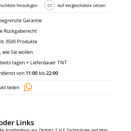
schliste hinzufügen
Auf Vergleichsliste setzen
 begrenzte Garantie
e Rückgaberecht
ls 3500 Produkte
, wie Sie wollen
arbeits tagen + Lieferdauer TNT
dienst von
11:00
bis
22:00
kt teilen
oder Links
ke Kombination aus Dexters T H E Technologie und dem