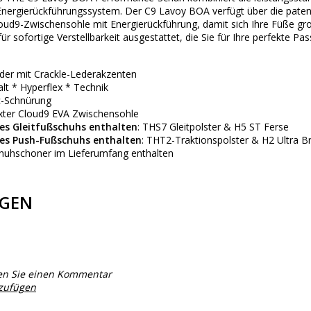
 Energierückführungssystem. Der C9 Lavoy BOA verfügt über die patent
loud9-Zwischensohle mit Energierückführung, damit sich Ihre Füße gr
ür sofortige Verstellbarkeit ausgestattet, die Sie für Ihre perfekte
der mit Crackle-Lederakzenten
lt * Hyperflex * Technik
c-Schnürung
xter Cloud9 EVA Zwischensohle
es Gleitfußschuhs enthalten
: THS7 Gleitpolster & H5 ST Ferse
es Push-Fußschuhs enthalten
: THT2-Traktionspolster & H2 Ultra B
chuhschoner im Lieferumfang enthalten
GEN
en Sie einen Kommentar
nzufügen