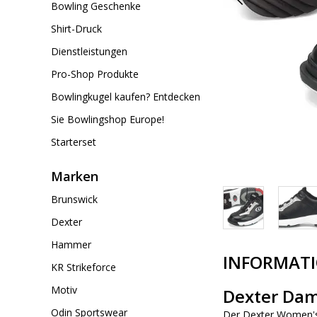
Bowling Geschenke
Shirt-Druck
Dienstleistungen
Pro-Shop Produkte
Bowlingkugel kaufen? Entdecken
Sie Bowlingshop Europe!
Starterset
Marken
Brunswick
Dexter
Hammer
INFORMAT
KR Strikeforce
Motiv
Dexter Dam
Odin Sportswear
Der Dexter Women's