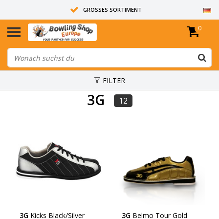
GROSSES SORTIMENT
0
14 TAGE RÜCKGABERECHT
ALLE BOWLINGKUGELN SIND UNGEBOHRT
FILTER
3G
12
3G
Kicks Black/Silver
3G
Belmo Tour Gold