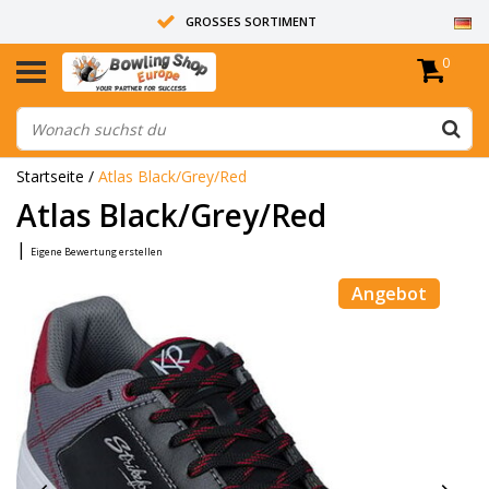
GROSSES SORTIMENT
0
14 TAGE RÜCKGABERECHT
ALLE BOWLINGKUGELN SIND UNGEBOHRT
Startseite
/
Atlas Black/Grey/Red
Atlas Black/Grey/Red
|
Eigene Bewertung erstellen
Angebot