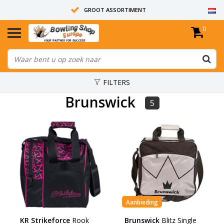
GROOT ASSORTIMENT
0
14 DAGEN RETOUR RECHT
ALLE BOWLINGBALLEN ZIJN ONGEBOORD
FILTERS
Brunswick
5
Aanbieding
KR Strikeforce
Rook
Brunswick
Blitz Single