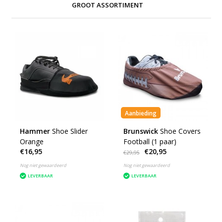
GROOT ASSORTIMENT
Aanbieding
Hammer
Shoe Slider
Brunswick
Shoe Covers
Orange
Football (1 paar)
€16,95
€20,95
€29,95
Nog niet gewaardeerd
Nog niet gewaardeerd
LEVERBAAR
LEVERBAAR