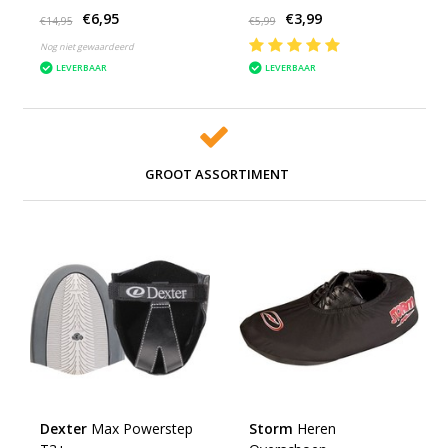
€6,95
€3,99
€14,95
€5,99
Nog niet gewaardeerd
LEVERBAAR
LEVERBAAR
GROOT ASSORTIMENT
Dexter
Max Powerstep
Storm
Heren