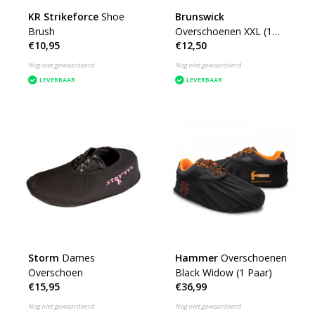
KR Strikeforce
Shoe
Brunswick
Brush
Overschoenen XXL (1
€10,95
€12,50
paar)
Nog niet gewaardeerd
Nog niet gewaardeerd
LEVERBAAR
LEVERBAAR
Storm
Dames
Hammer
Overschoenen
Overschoen
Black Widow (1 Paar)
€15,95
€36,99
Nog niet gewaardeerd
Nog niet gewaardeerd