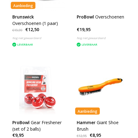
Aanbieding
Brunswick
ProBowl
Overschoenen
Overschoenen (1 paar)
€12,50
€19,95
€19,99
Nog niet gewaardeerd
Nog niet gewaardeerd
LEVERBAAR
LEVERBAAR
Aanbieding
ProBowl
Gear Freshener
Hammer
Giant Shoe
(set of 2 balls)
Brush
€9,95
€8,95
€12,95