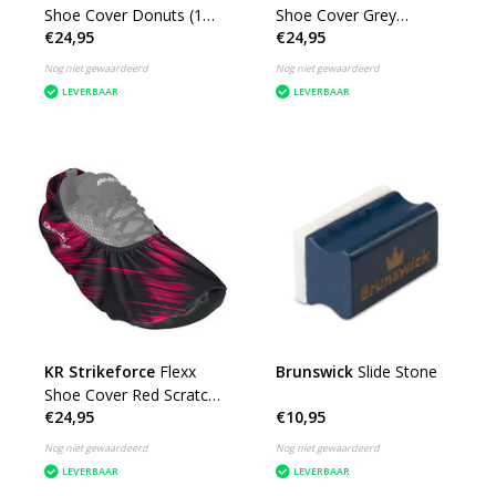
Shoe Cover Donuts (1
Shoe Cover Grey
€24,95
€24,95
Paar)
Scratch (1 Paar)
Nog niet gewaardeerd
Nog niet gewaardeerd
LEVERBAAR
LEVERBAAR
KR Strikeforce
Flexx
Brunswick
Slide Stone
Shoe Cover Red Scratch
€24,95
€10,95
(1 Paar)
Nog niet gewaardeerd
Nog niet gewaardeerd
LEVERBAAR
LEVERBAAR