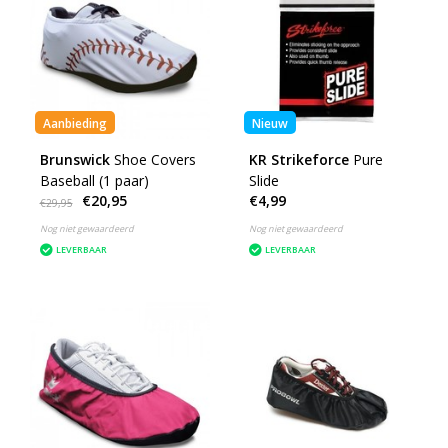
Aanbieding
Nieuw
Brunswick
Shoe Covers
KR Strikeforce
Pure
Baseball (1 paar)
Slide
€20,95
€4,99
€29,95
Nog niet gewaardeerd
Nog niet gewaardeerd
LEVERBAAR
LEVERBAAR