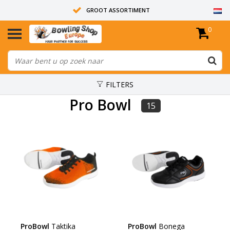
GROOT ASSORTIMENT
0
14 DAGEN RETOUR RECHT
ALLE BOWLINGBALLEN ZIJN ONGEBOORD
FILTERS
Pro Bowl
15
ProBowl
Taktika
ProBowl
Bonega