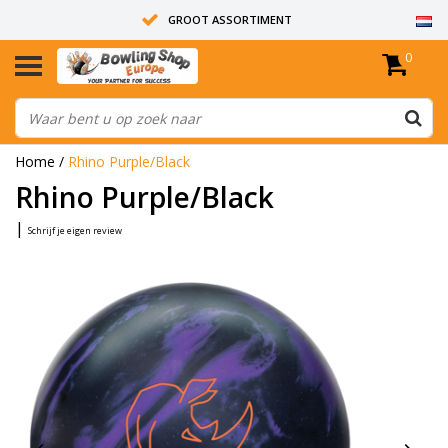
GROOT ASSORTIMENT
0
14 DAGEN RETOUR RECHT
ALLE BOWLINGBALLEN ZIJN ONGEBOORD
Home
/
Rhino Purple/Black
Rhino Purple/Black
|
Schrijf je eigen review