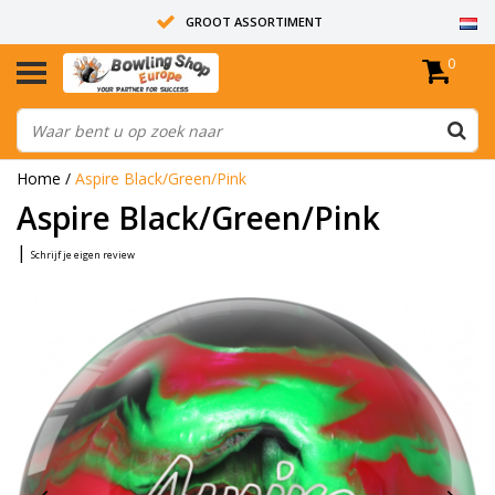
GROOT ASSORTIMENT
0
14 DAGEN RETOUR RECHT
ALLE BOWLINGBALLEN ZIJN ONGEBOORD
Home
/
Aspire Black/Green/Pink
Aspire Black/Green/Pink
|
Schrijf je eigen review