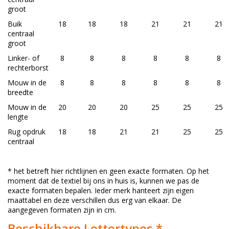
groot
Buik
18
18
18
21
21
21
centraal
groot
Linker- of
8
8
8
8
8
8
rechterborst
Mouw in de
8
8
8
8
8
8
breedte
Mouw in de
20
20
20
25
25
25
lengte
Rug opdruk
18
18
21
21
25
25
centraal
* het betreft hier richtlijnen en geen exacte formaten. Op het
moment dat de textiel bij ons in huis is, kunnen we pas de
exacte formaten bepalen. Ieder merk hanteert zijn eigen
maattabel en deze verschillen dus erg van elkaar. De
aangegeven formaten zijn in cm.
Beschikbare Lettertypes *