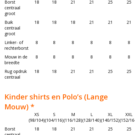
Borst
18
18
21
21
25
25
centraal
groot
Buik
18
18
18
21
21
21
centraal
groot
Linker- of
8
8
8
8
8
8
rechterborst
Mouw in de
8
8
8
8
8
8
breedte
Rug opdruk
18
18
21
21
25
25
centraal
Kinder shirts en Polo’s (Lange
Mouw) *
XS
S
M
L
XL
XXL
(98/104)
(104/116)
(116/128)
(128/140)
(140/152)
(152/16
Borst
18
18
21
21
25
25
centraal