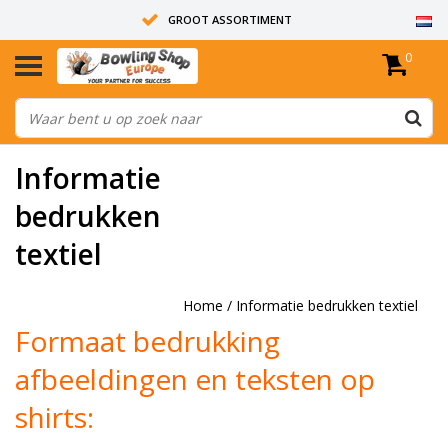
GROOT ASSORTIMENT
0
14 DAGEN RETOUR RECHT
ALLE BOWLINGBALLEN ZIJN ONGEBOORD
Informatie
bedrukken
textiel
Home
/
Informatie bedrukken textiel
Formaat bedrukking
afbeeldingen en teksten op
shirts: