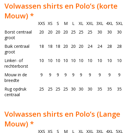
Volwassen shirts en Polo’s (korte
Mouw) *
XXS
XS
S
M
L
XL
XXL
3XL
4XL
5XL
Borst centraal
20
20
20
20
25
25
25
30
30
30
groot
Buik centraal
18
18
18
20
20
20
24
24
28
28
groot
Linker- of
10
10
10
10
10
10
10
10
10
10
rechterborst
Mouw in de
9
9
9
9
9
9
9
9
9
9
breedte
Rug opdruk
25
25
25
25
30
30
30
35
35
35
centraal
Volwassen shirts en Polo’s (Lange
Mouw) *
XXS
XS
S
M
L
XL
XXL
3XL
4XL
5XL