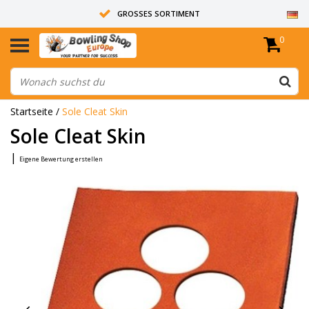
GROSSES SORTIMENT
0
14 TAGE RÜCKGABERECHT
ALLE BOWLINGKUGELN SIND UNGEBOHRT
Startseite
/
Sole Cleat Skin
Sole Cleat Skin
|
Eigene Bewertung erstellen