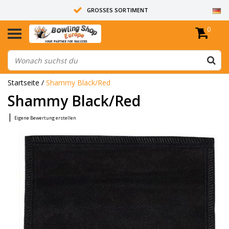
GROSSES SORTIMENT
0
14 TAGE RÜCKGABERECHT
ALLE BOWLINGKUGELN SIND UNGEBOHRT
Startseite
/
Shammy Black/Red
Shammy Black/Red
|
Eigene Bewertung erstellen