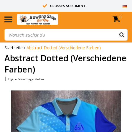
GROSSES SORTIMENT
0
14 TAGE RÜCKGABERECHT
ALLE BOWLINGKUGELN SIND UNGEBOHRT
Startseite
/
Abstract Dotted (Verschiedene Farben)
Abstract Dotted (Verschiedene
Farben)
|
Eigene Bewertung erstellen