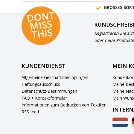
GROSSES SORT
D
O
N
T
MI
S
T
HI
S
RUNDSCHREIB
S
Registrieren Sie sic
oder neue Produkte
KUNDENDIENST
MEIN 
Allgemeine Geschäftsbedingungen
Kundenkon
Haftungsausschluss
Meine Best
Datenschutz-Bestimmungen
Meine Nach
FAQ + Kontaktformular
Mein Wuns
Informationen zum Bedrucken von Textilien
INTERN
RSS feed