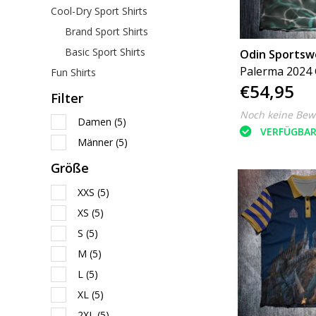
Cool-Dry Sport Shirts
Brand Sport Shirts
Basic Sport Shirts
Odin Sportsw
Palerma 2024 
Fun Shirts
€54,95
Green Smoke
Filter
Noch keine Bew
Damen
(5)
VERFÜGBA
Männer
(5)
Größe
XXS
(5)
XS
(5)
S
(5)
M
(5)
L
(5)
XL
(5)
2XL
(5)