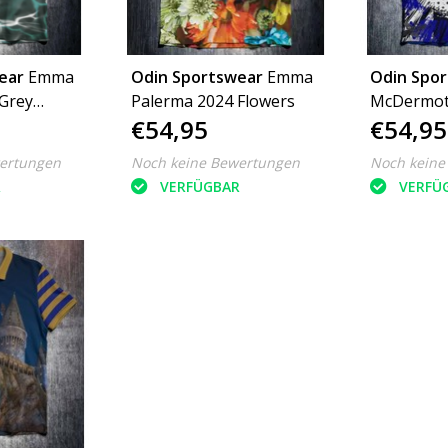
ear
Emma
Odin Sportswear
Emma
Odin Spo
Grey
Palerma 2024 Flowers
McDermot
€54,95
€54,95
Grunge (D
ertungen
Noch keine Bewertungen
Noch keine
R
VERFÜGBAR
VERFÜ