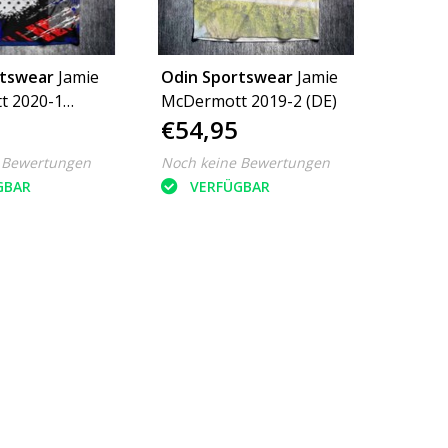
rtswear
Jamie
Odin Sportswear
Jamie
t 2020-1
McDermott 2019-2 (DE)
€54,95
E)
 Bewertungen
Noch keine Bewertungen
GBAR
VERFÜGBAR