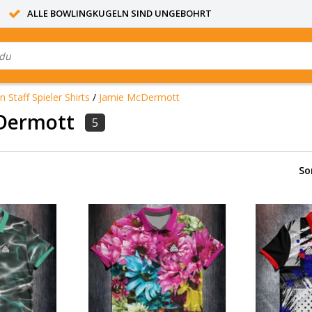
ALLE BOWLINGKUGELN SIND UNGEBOHRT
n Staff Spieler Shirts
/
Jamie McDermott
Dermott
5
So