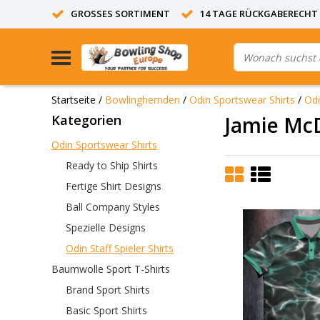
GROSSES SORTIMENT
14 TAGE RÜCKGABERECHT
Startseite
/
Bowlinghemden
/
Odin Sportswear Shirts
/
Odi
Kategorien
Jamie Mc
Odin Sportswear Shirts
Ready to Ship Shirts
Fertige Shirt Designs
Ball Company Styles
Spezielle Designs
Odin Staff Spieler Shirts
Baumwolle Sport T-Shirts
Brand Sport Shirts
Basic Sport Shirts