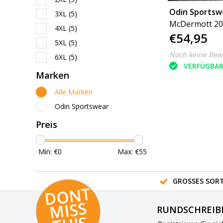
Odin Sportsw
3XL
(5)
McDermott 20
4XL
(5)
€54,95
5XL
(5)
Noch keine Bew
6XL
(5)
VERFÜGBA
Marken
Alle Marken
Odin Sportswear
Preis
Min: €
0
Max: €
55
GROSSES SORT
D
O
N
T
MI
S
T
HI
S
RUNDSCHREIB