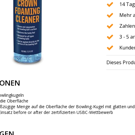
14 Tag
Mehr a
Zahlen
3 - 5 
Kunden
Dieses Produ
IONEN
owlingkugeln
 die Oberfläche
ßzügige Menge auf die Oberfläche der Bowling-Kugel mit glatten un
Einsatz
before or after
der zertifizierten USBC-Wettbewerb
GEN