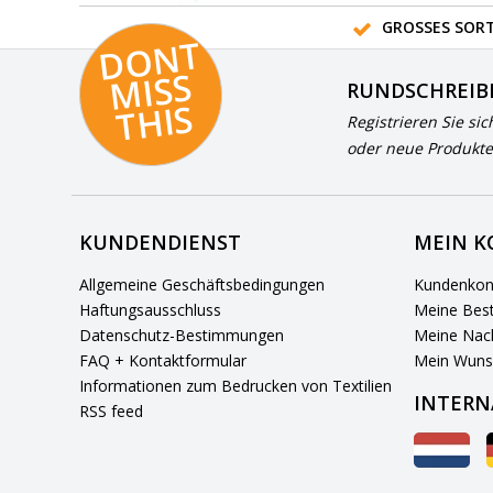
GROSSES SORT
D
O
N
T
MI
S
T
HI
S
RUNDSCHREIB
S
Registrieren Sie sic
oder neue Produkte
KUNDENDIENST
MEIN 
Allgemeine Geschäftsbedingungen
Kundenkon
Haftungsausschluss
Meine Best
Datenschutz-Bestimmungen
Meine Nach
FAQ + Kontaktformular
Mein Wuns
Informationen zum Bedrucken von Textilien
INTERN
RSS feed