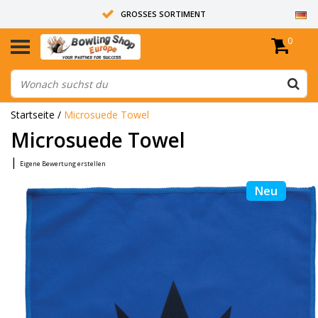
GROSSES SORTIMENT
0
14 TAGE RÜCKGABERECHT
ALLE BOWLINGKUGELN SIND UNGEBOHRT
Startseite
/
Microsuede Towel
Microsuede Towel
|
Eigene Bewertung erstellen
Neu