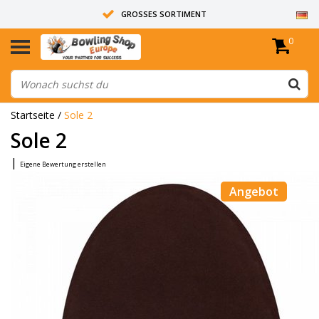
GROSSES SORTIMENT
0
14 TAGE RÜCKGABERECHT
ALLE BOWLINGKUGELN SIND UNGEBOHRT
Startseite
/
Sole 2
Sole 2
|
Eigene Bewertung erstellen
Angebot