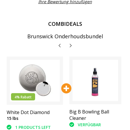
Ihre Bewertung hinzufügen
COMBIDEALS
Brunswick Onderhoudsbundel
4% Rabatt
Printed Leather
Big B Bowling Ball
White Dot Diamond
Shammy
Cleaner
15 lbs
VERFÜGBAR
VERFÜGBAR
1 PRODUCTS LEFT