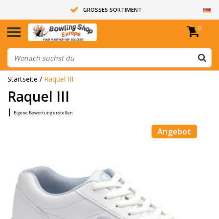
GROSSES SORTIMENT
0
14 TAGE RÜCKGABERECHT
ALLE BOWLINGKUGELN SIND UNGEBOHRT
Startseite
/
Raquel III
Raquel III
|
Eigene Bewertung erstellen
Angebot