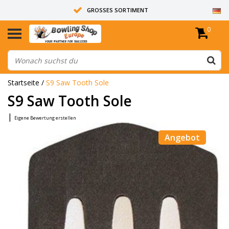
GROSSES SORTIMENT
0
14 TAGE RÜCKGABERECHT
ALLE BOWLINGKUGELN SIND UNGEBOHRT
Startseite
/
S9 Saw Tooth Sole
S9 Saw Tooth Sole
|
Eigene Bewertung erstellen
Angebot