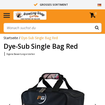
GROSSES SORTIMENT
0
14 TAGE RÜCKGABERECHT
ALLE BOWLINGKUGELN SIND UNGEBOHRT
Startseite
/
Dye-Sub Single Bag Red
Dye-Sub Single Bag Red
|
Eigene Bewertung erstellen