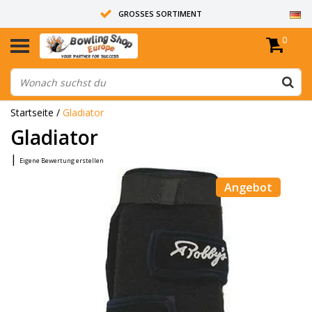
GROSSES SORTIMENT
0
14 TAGE RÜCKGABERECHT
ALLE BOWLINGKUGELN SIND UNGEBOHRT
Startseite
/
Gladiator
Gladiator
|
Eigene Bewertung erstellen
Angebot