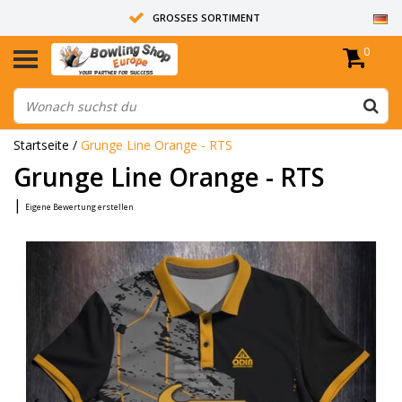
GROSSES SORTIMENT
0
14 TAGE RÜCKGABERECHT
ALLE BOWLINGKUGELN SIND UNGEBOHRT
Startseite
/
Grunge Line Orange - RTS
Grunge Line Orange - RTS
|
Eigene Bewertung erstellen