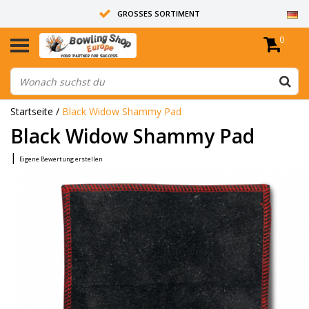
GROSSES SORTIMENT
0
14 TAGE RÜCKGABERECHT
ALLE BOWLINGKUGELN SIND UNGEBOHRT
Startseite
/
Black Widow Shammy Pad
Black Widow Shammy Pad
|
Eigene Bewertung erstellen