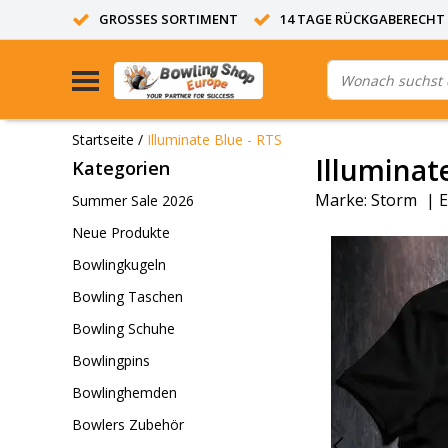
GROSSES SORTIMENT
14 TAGE RÜCKGABERECHT
Startseite
/
Illuminate Blue - RTS
Illuminat
Kategorien
Marke:
Storm
|
E
Summer Sale 2026
Neue Produkte
Bowlingkugeln
Bowling Taschen
Bowling Schuhe
Bowlingpins
Bowlinghemden
Bowlers Zubehör