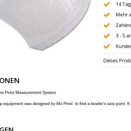
14 Tag
Mehr a
Zahlen
3 - 5 
Kunden
Dieses Produ
IONEN
xis Point Measurement System
op equipment was designed by Mo Pinel to find a bowler's axis point. I
GEN