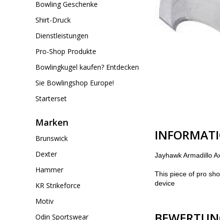
Bowling Geschenke
Shirt-Druck
Dienstleistungen
Pro-Shop Produkte
Bowlingkugel kaufen? Entdecken
Sie Bowlingshop Europe!
Starterset
Marken
INFORMAT
Brunswick
Dexter
Jayhawk Armadillo A
Hammer
This piece of pro sh
device
KR Strikeforce
Motiv
BEWERTUN
Odin Sportswear