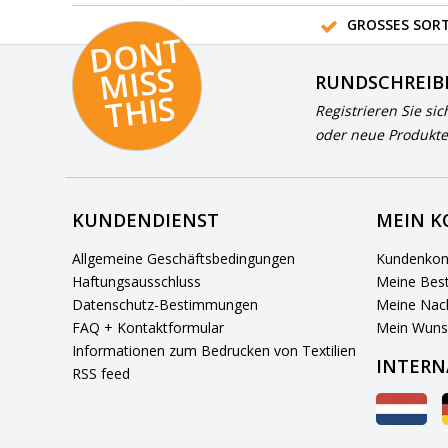
GROSSES SORT
D
O
N
T
MI
S
T
HI
S
RUNDSCHREIB
S
Registrieren Sie sic
oder neue Produkte
KUNDENDIENST
MEIN 
Allgemeine Geschäftsbedingungen
Kundenkon
Haftungsausschluss
Meine Best
Datenschutz-Bestimmungen
Meine Nach
FAQ + Kontaktformular
Mein Wuns
Informationen zum Bedrucken von Textilien
INTERN
RSS feed