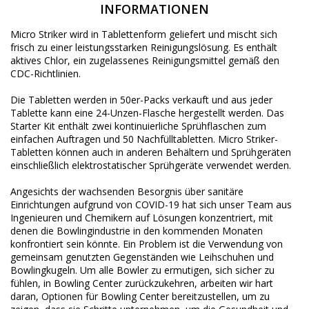
INFORMATIONEN
Micro Striker wird in Tablettenform geliefert und mischt sich
frisch zu einer leistungsstarken Reinigungslösung.
Es enthält
aktives Chlor, ein zugelassenes Reinigungsmittel gemäß den
CDC-Richtlinien.
Die Tabletten werden in 50er-Packs verkauft und aus jeder
Tablette kann eine 24-Unzen-Flasche hergestellt werden.
Das
Starter Kit enthält zwei kontinuierliche Sprühflaschen zum
einfachen Auftragen und 50 Nachfülltabletten.
Micro Striker-
Tabletten können auch in anderen Behältern und Sprühgeräten
einschließlich elektrostatischer Sprühgeräte verwendet werden.
Angesichts der wachsenden Besorgnis über sanitäre
Einrichtungen aufgrund von COVID-19 hat sich unser Team aus
Ingenieuren und Chemikern auf Lösungen konzentriert, mit
denen die Bowlingindustrie in den kommenden Monaten
konfrontiert sein könnte.
Ein Problem ist die Verwendung von
gemeinsam genutzten Gegenständen wie Leihschuhen und
Bowlingkugeln.
Um alle Bowler zu ermutigen, sich sicher zu
fühlen, in Bowling Center zurückzukehren, arbeiten wir hart
daran, Optionen für Bowling Center bereitzustellen, um zu