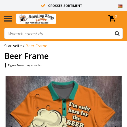
GROSSES SORTIMENT
0
14 TAGE RÜCKGABERECHT
ALLE BOWLINGKUGELN SIND UNGEBOHRT
Startseite
/
Beer Frame
Beer Frame
|
Eigene Bewertung erstellen