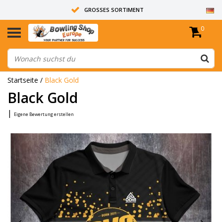
GROSSES SORTIMENT
0
14 TAGE RÜCKGABERECHT
ALLE BOWLINGKUGELN SIND UNGEBOHRT
Startseite
/
Black Gold
Black Gold
|
Eigene Bewertung erstellen