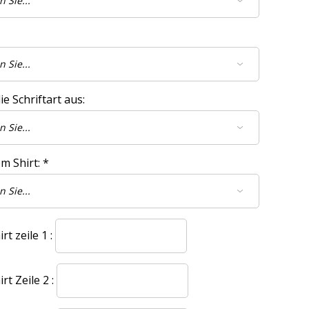
e Schriftart aus:
m Shirt:
*
t zeile 1 :
t Zeile 2 :