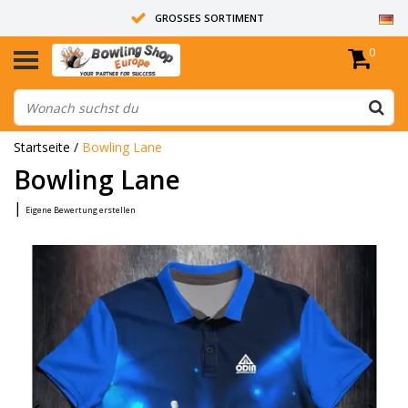
GROSSES SORTIMENT
0
14 TAGE RÜCKGABERECHT
ALLE BOWLINGKUGELN SIND UNGEBOHRT
Startseite
/
Bowling Lane
Bowling Lane
|
Eigene Bewertung erstellen