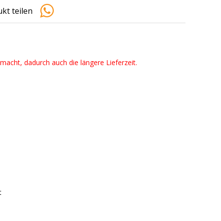
kt teilen
emacht, dadurch auch die längere Lieferzeit.
t