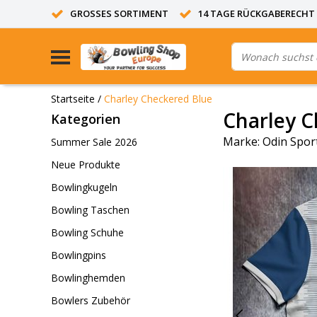
GROSSES SORTIMENT
14 TAGE RÜCKGABERECHT
Startseite
/
Charley Checkered Blue
Charley C
Kategorien
Marke:
Odin Spor
Summer Sale 2026
Neue Produkte
Bowlingkugeln
Bowling Taschen
Bowling Schuhe
Bowlingpins
Bowlinghemden
Bowlers Zubehör