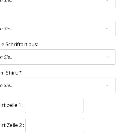
e Schriftart aus:
m Shirt:
*
t zeile 1 :
t Zeile 2 :