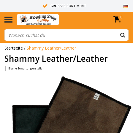
GROSSES SORTIMENT
0
14 TAGE RÜCKGABERECHT
ALLE BOWLINGKUGELN SIND UNGEBOHRT
Startseite
/
Shammy Leather/Leather
Shammy Leather/Leather
|
Eigene Bewertung erstellen