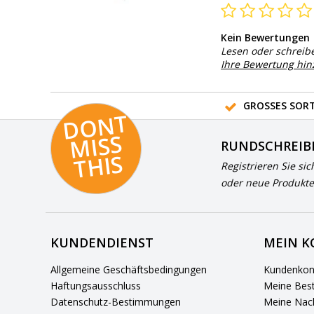
Kein Bewertungen
Lesen oder schreib
Ihre Bewertung hi
GROSSES SORT
D
O
N
T
MI
S
T
HI
S
RUNDSCHREIB
S
Registrieren Sie sic
oder neue Produkte
KUNDENDIENST
MEIN 
Allgemeine Geschäftsbedingungen
Kundenkon
Haftungsausschluss
Meine Best
Datenschutz-Bestimmungen
Meine Nach